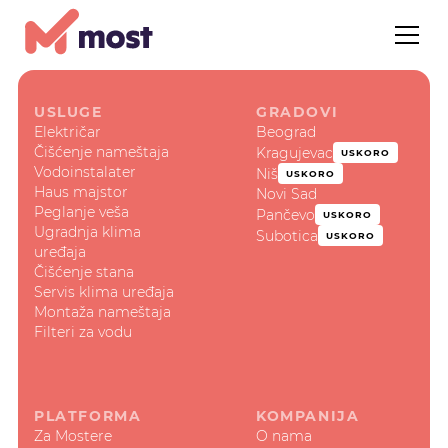
USLUGE
GRADOVI
Električar
Beograd
Čišćenje nameštaja
Kragujevac
USKORO
Vodoinstalater
Niš
USKORO
Haus majstor
Novi Sad
Peglanje veša
Pančevo
USKORO
Ugradnja klima
Subotica
USKORO
uređaja
Čišćenje stana
Servis klima uređaja
Montaža nameštaja
Filteri za vodu
PLATFORMA
KOMPANIJA
Za Mostere
O nama