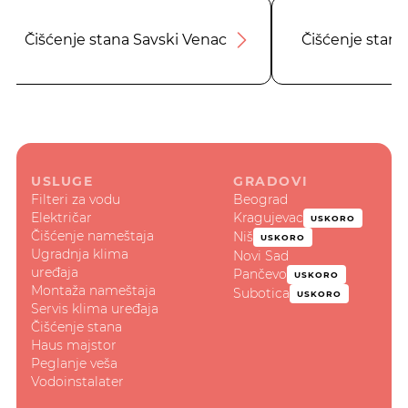
Čišćenje stana Savski Venac
Čišćenje stana
USLUGE
GRADOVI
Filteri za vodu
Beograd
Električar
Kragujevac
USKORO
Čišćenje nameštaja
Niš
USKORO
Ugradnja klima
Novi Sad
uređaja
Pančevo
USKORO
Montaža nameštaja
Subotica
USKORO
Servis klima uređaja
Čišćenje stana
Haus majstor
Peglanje veša
Vodoinstalater