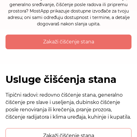
generalno sređivanje, čišćenje posle radova ili pripremu
prostora? MostApp prikazuje dostupne izvođače za tvoju
adresu; oni sami određuju dostupnost i termine, a detalje
dogovaraš nakon slanja upita.
Zakaži čišćenje stana
Usluge čišćenja stana
Tipični radovi: redovno čišćenje stana, generalno
čišćenje pre slave i useljenja, dubinsko čišćenje
posle renoviranja ili krečenja, pranje prozora,
čišćenje radijatora i klima uređaja, kuhinje i kupatila.
Zakaži čišćenje stana