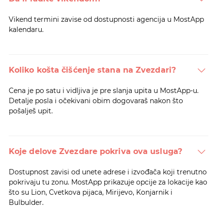
Vikend termini zavise od dostupnosti agencija u MostApp
kalendaru.
Koliko košta čišćenje stana na Zvezdari?
Cena je po satu i vidljiva je pre slanja upita u MostApp-u.
Detalje posla i očekivani obim dogovaraš nakon što
pošalješ upit.
Koje delove Zvezdare pokriva ova usluga?
Dostupnost zavisi od unete adrese i izvođača koji trenutno
pokrivaju tu zonu. MostApp prikazuje opcije za lokacije kao
što su Lion, Cvetkova pijaca, Mirijevo, Konjarnik i
Bulbulder.