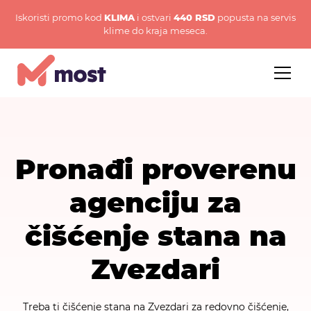
Iskoristi promo kod
KLIMA
i ostvari
440 RSD
popusta na servis
klime do kraja meseca.
Pronađi proverenu
agenciju za
čišćenje stana na
Zvezdari
Treba ti čišćenje stana na Zvezdari za redovno čišćenje,