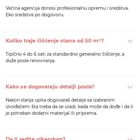
Većina agencija donosi profesionalnu opremu i sredstva.
Eko sredstva po dogovoru.
Koliko traje čišćenje stana od 50 m²?
Tipično 4 do 6 sati za standardno generalno čišćenje, a
duže posle renoviranja.
Kako se dogovaraju detalji posla?
Nakon slanja upita dogovaraš detalje sa izabranim
izvođačem: šta treba da se uradi, kada može da dođe i da li
je potreban dodatni materijal ili priprema.
Da li radite vikendom?