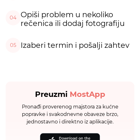
Opiši problem u nekoliko
04
rečenica ili dodaj fotografiju
Izaberi termin i pošalji zahtev
05
Preuzmi
MostApp
Pronađi proverenog majstora za kućne
popravke i svakodnevne obaveze brzo,
jednostavno i direktno iz aplikacije.