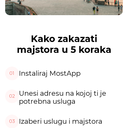
Kako zakazati
majstora u 5 koraka
Instaliraj MostApp
01
Unesi adresu na kojoj ti je
02
potrebna usluga
Izaberi uslugu i majstora
03