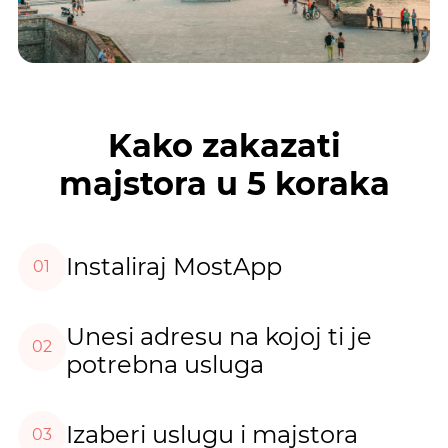
Kako zakazati
majstora u 5 koraka
Instaliraj MostApp
01
Unesi adresu na kojoj ti je
02
potrebna usluga
Izaberi uslugu i majstora
03