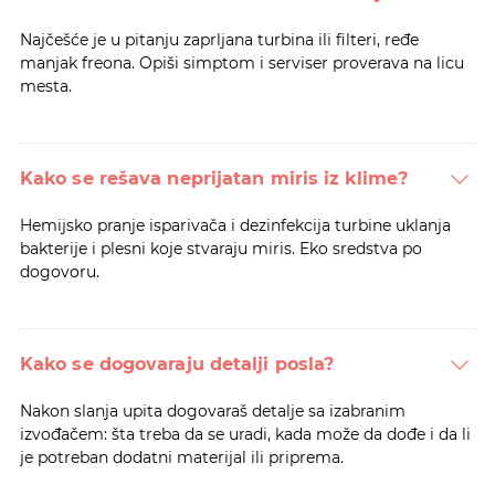
Najčešće je u pitanju zaprljana turbina ili filteri, ređe
manjak freona. Opiši simptom i serviser proverava na licu
mesta.
Kako se rešava neprijatan miris iz klime?
Hemijsko pranje isparivača i dezinfekcija turbine uklanja
bakterije i plesni koje stvaraju miris. Eko sredstva po
dogovoru.
Kako se dogovaraju detalji posla?
Nakon slanja upita dogovaraš detalje sa izabranim
izvođačem: šta treba da se uradi, kada može da dođe i da li
je potreban dodatni materijal ili priprema.