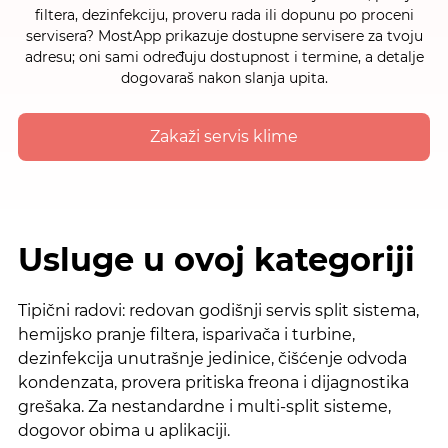
filtera, dezinfekciju, proveru rada ili dopunu po proceni
servisera? MostApp prikazuje dostupne servisere za tvoju
adresu; oni sami određuju dostupnost i termine, a detalje
dogovaraš nakon slanja upita.
Zakaži servis klime
Usluge u ovoj kategoriji
Tipični radovi: redovan godišnji servis split sistema,
hemijsko pranje filtera, isparivača i turbine,
dezinfekcija unutrašnje jedinice, čišćenje odvoda
kondenzata, provera pritiska freona i dijagnostika
grešaka. Za nestandardne i multi-split sisteme,
dogovor obima u aplikaciji.