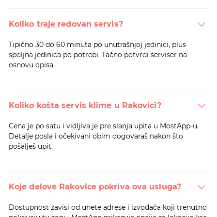
Koliko traje redovan servis?
Tipično 30 do 60 minuta po unutrašnjoj jedinici, plus
spoljna jedinica po potrebi. Tačno potvrdi serviser na
osnovu opisa.
Koliko košta servis klime u Rakovici?
Cena je po satu i vidljiva je pre slanja upita u MostApp-u.
Detalje posla i očekivani obim dogovaraš nakon što
pošalješ upit.
Koje delove Rakovice pokriva ova usluga?
Dostupnost zavisi od unete adrese i izvođača koji trenutno