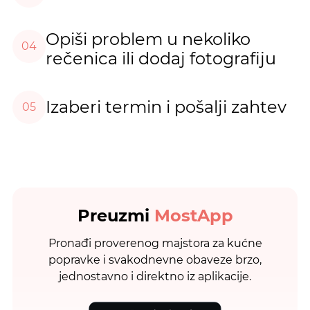
Opiši problem u nekoliko
04
rečenica ili dodaj fotografiju
Izaberi termin i pošalji zahtev
05
Preuzmi
MostApp
Pronađi proverenog majstora za kućne
popravke i svakodnevne obaveze brzo,
jednostavno i direktno iz aplikacije.