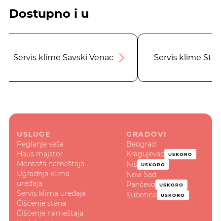
Dostupno i u
Servis klime Savski Venac
Servis klime Star
USLUGE
GRADOVI
Peglanje veša
Beograd
Haus majstor
Kragujevac
USKORO
Montaža nameštaja
Niš
USKORO
Ugradnja klima
Novi Sad
uređaja
Pančevo
USKORO
Servis klima uređaja
Subotica
USKORO
Čišćenje stana
Čišćenje nameštaja