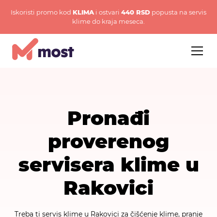
Iskoristi promo kod
KLIMA
i ostvari
440 RSD
popusta na servis
klime do kraja meseca.
Pronađi
proverenog
servisera klime u
Rakovici
Treba ti servis klime u Rakovici za čišćenje klime, pranje