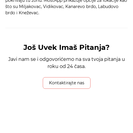
pokrivaju tu zonu. MostApp prikazuje opcije za lokacije kao
što su Miljakovac, Vidikovac, Kanarevo brdo, Labudovo
brdo i Kneževac.
Još Uvek Imaš Pitanja?
Javi nam se i odgovorićemo na sva tvoja pitanja u
roku od 24 časa.
Kontaktirajte nas