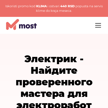
Iskoristi promo kod
KLIMA
i ostvari
440 RSD
popusta na servis
klime do kraja meseca.
Электрик -
Найдите
проверенного
мастера для
электроработ