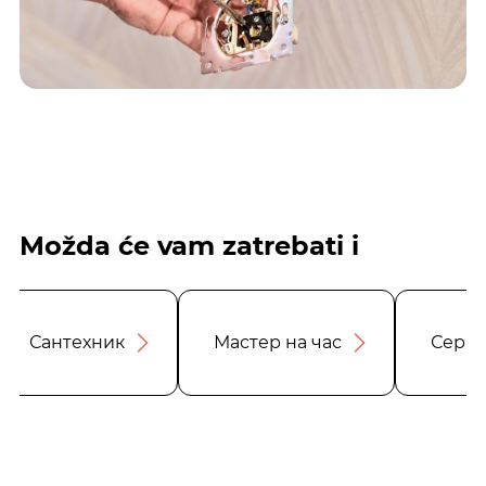
Možda će vam zatrebati i
Сантехник
Мастер на час
Серви