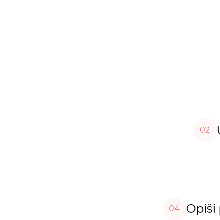
02
Opiši 
04