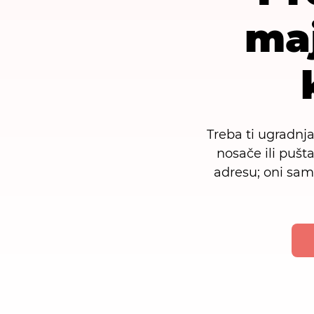
maj
Treba ti ugradnja
nosače ili puš
adresu; oni sam