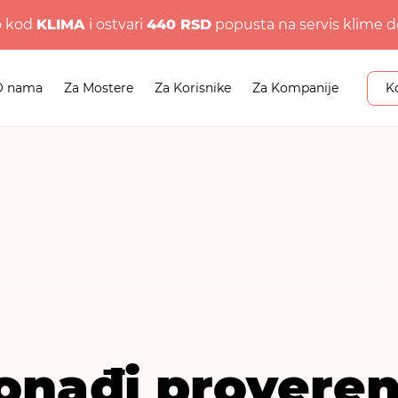
o kod
KLIMA
i ostvari
440 RSD
popusta na servis klime d
O nama
Za Mostere
Za Korisnike
Za Kompanije
K
onađi provere