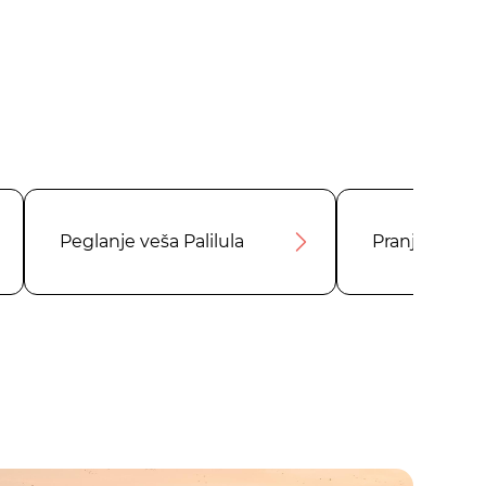
Peglanje veša Palilula
Pranje namešt