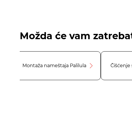
Možda će vam zatrebat
Montaža nameštaja Palilula
Čišćenje 