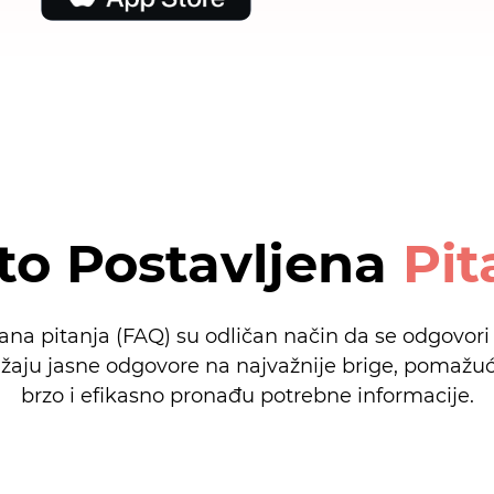
to Postavljena
Pit
ana pitanja (FAQ) su odličan način da se odgovor
užaju jasne odgovore na najvažnije brige, pomažuć
brzo i efikasno pronađu potrebne informacije.