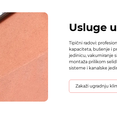
Usluge u 
Tipični radovi: profesio
kapaciteta, bušenje i p
jedinicu, vakumiranje 
montaža prilikom selidb
sisteme i kanalske jedin
Zakaži ugradnju kl