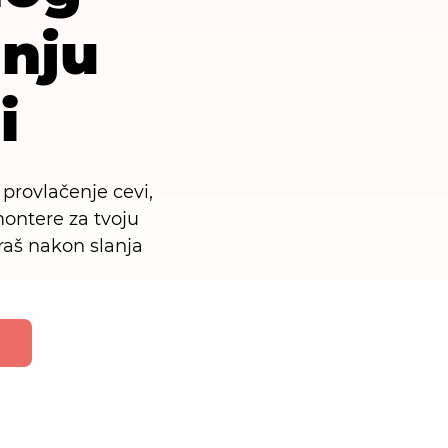
dnju
i
 provlačenje cevi,
ontere za tvoju
raš nakon slanja