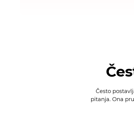
Čes
Često postavlj
pitanja. Ona pr