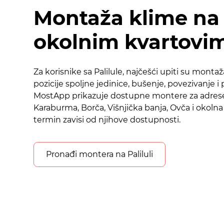
Montaža klime na P
okolnim kvartovi
Za korisnike sa Palilule, najčešći upiti su montaž
pozicije spoljne jedinice, bušenje, povezivanje i
MostApp prikazuje dostupne montere za adres
Karaburma, Borča, Višnjička banja, Ovča i okolna
termin zavisi od njihove dostupnosti.
Pronađi montera na Paliluli