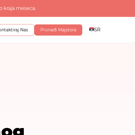
o kraja meseca.
SR
ontaktiraj Nas
Pronađi Majstora
nog