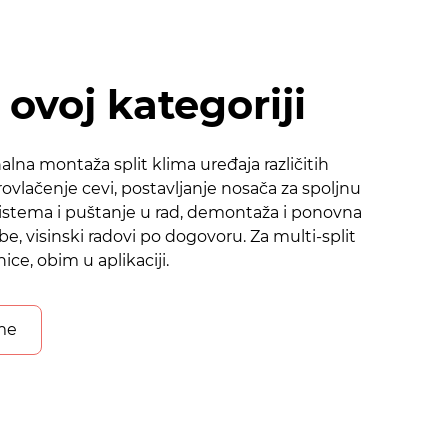
ovoj kategoriji
nalna montaža split klima uređaja različitih
rovlačenje cevi, postavljanje nosača za spoljnu
sistema i puštanje u rad, demontaža i ponovna
e, visinski radovi po dogovoru. Za multi-split
ice, obim u aplikaciji.
ime