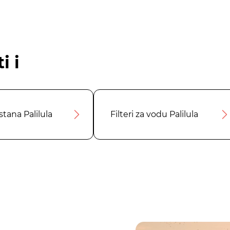
i i
stana Palilula
Filteri za vodu Palilula