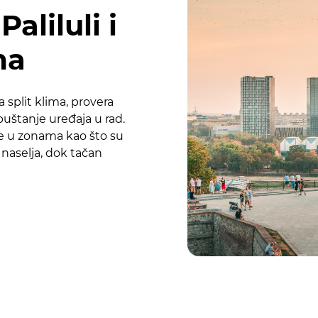
aliluli i
ma
a split klima, provera
 puštanje uređaja u rad.
e u zonama kao što su
 naselja, dok tačan