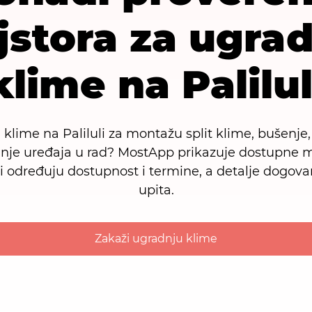
stora za ugra
klime na Palilul
 klime na Paliluli za montažu split klime, bušenje,
tanje uređaja u rad? MostApp prikazuje dostupne m
i određuju dostupnost i termine, a detalje dogova
upita.
Zakaži ugradnju klime