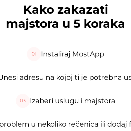
Kako zakazati
majstora u 5 koraka
Instaliraj MostApp
01
Unesi adresu na kojoj ti je potrebna u
Izaberi uslugu i majstora
03
problem u nekoliko rečenica ili dodaj 