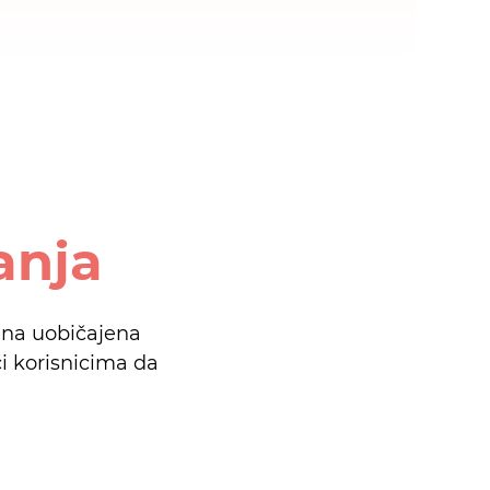
anja
i na uobičajena
i korisnicima da