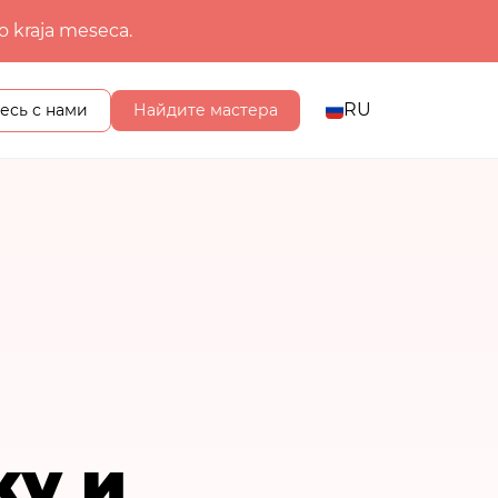
o kraja meseca.
RU
есь с нами
Найдите мастера
ку и