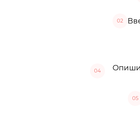
Вве
02
Опишит
04
05