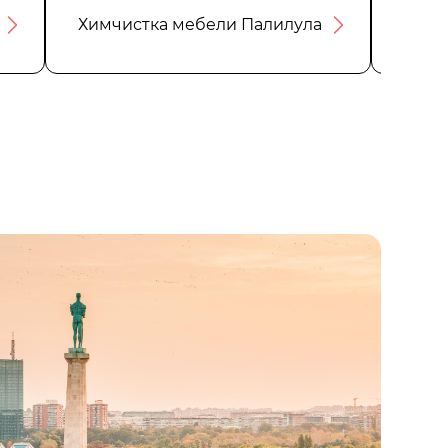
Химчистка мебели Палилула
Сант