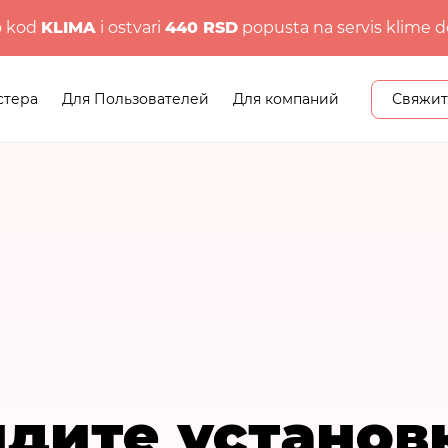
o kod
KLIMA
i ostvari
440 RSD
popusta na servis klime d
стера
Для Пользователей
Для компаний
Свяжит
дите установ