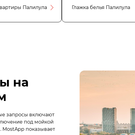
квартиры Палилула
Глажка белья Палилула
ы на
м
тые запросы включают
дключение под мойкой
. MostApp показывает