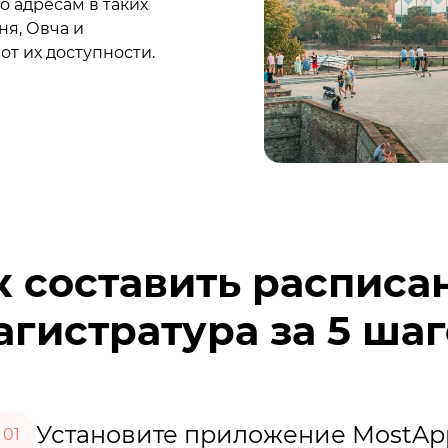
о адресам в таких
ня, Овча и
от их доступности.
к составить расписа
гистратура за 5 ша
Установите приложение MostAp
01