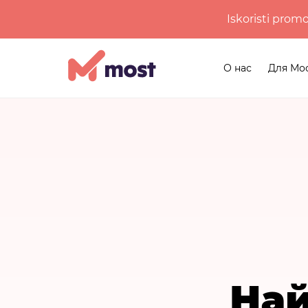
Iskoristi prom
О нас
Для Мо
Най