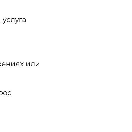
 услуга
жениях или
рос