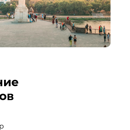
ние
гов
p