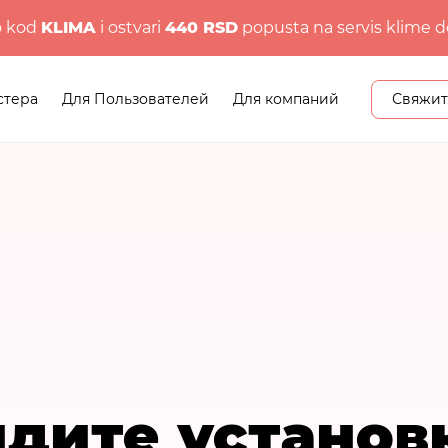
o kod
KLIMA
i ostvari
440 RSD
popusta na servis klime d
стера
Для Пользователей
Для компаний
Свяжит
дите установ