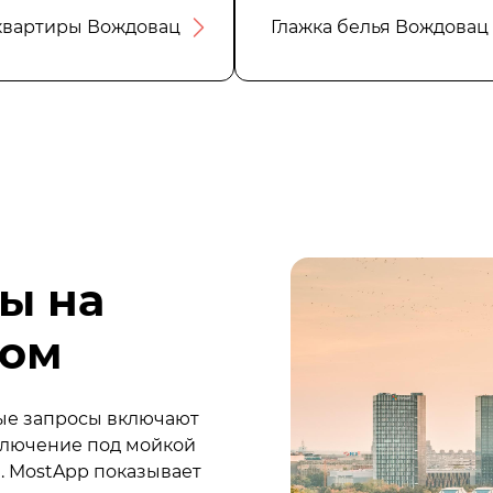
квартиры Вождовац
Глажка белья Вождовац
ы на
дом
тые запросы включают
дключение под мойкой
. MostApp показывает