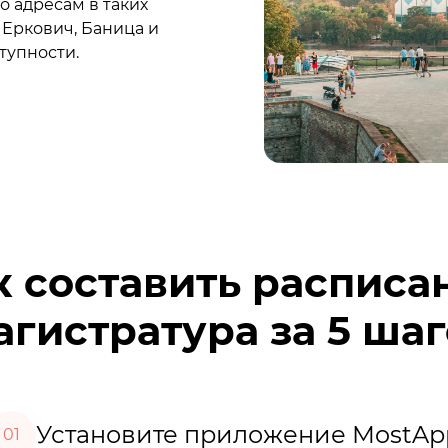
о адресам в таких
 Еркович, Баница и
тупности.
к составить расписа
гистратура за 5 ша
Установите приложение MostAp
01