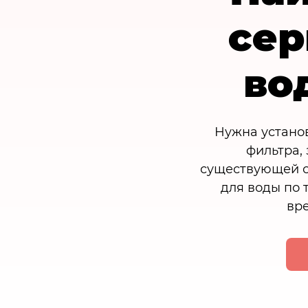
сер
во
Нужна установ
фильтра,
существующей с
для воды по 
вре