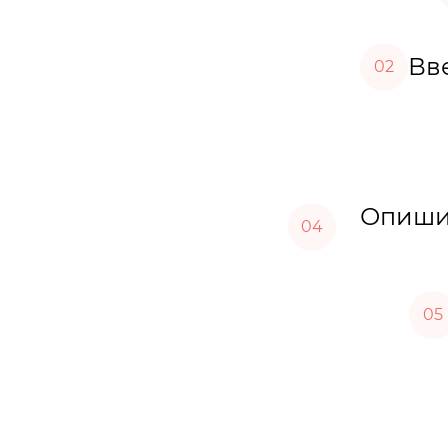
Вве
02
Опишит
04
05