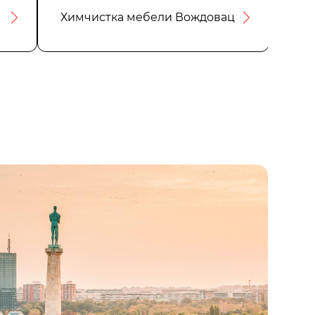
Химчистка мебели Вождовац
Сан