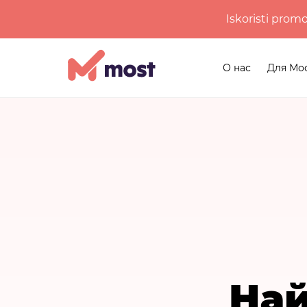
Iskoristi prom
О нас
Для Мо
Най