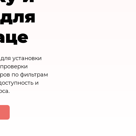
 для
аце
 для установки
 проверки
ров по фильтрам
доступность и
оса.