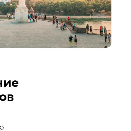
ние
гов
p