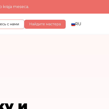
o kraja meseca.
RU
есь с нами
Найдите мастера
ку и