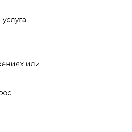
 услуга
жениях или
рос