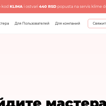
o kod
KLIMA
i ostvari
440 RSD
popusta na servis klime d
стера
Для Пользователей
Для компаний
Свяжит
йдите мастера