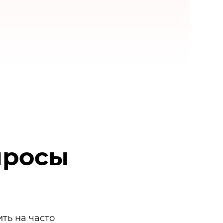
просы
ть на часто