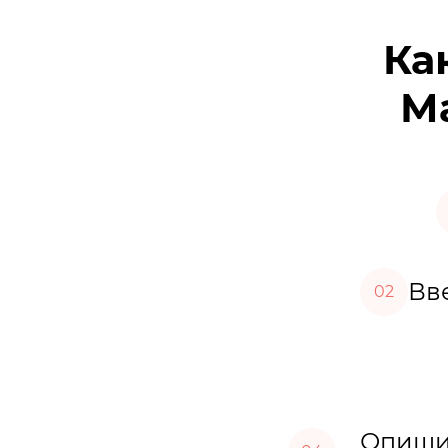
Ка
Ма
Вве
02
Опишит