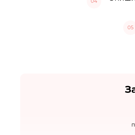
04
05
З
п