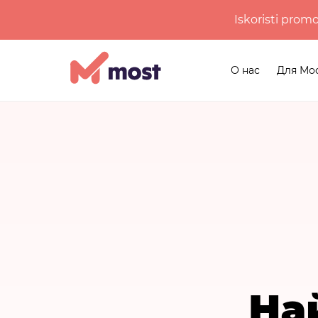
Iskoristi prom
О нас
Для Мо
На