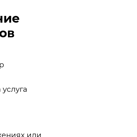
ние
гов
p
 услуга
жениях или