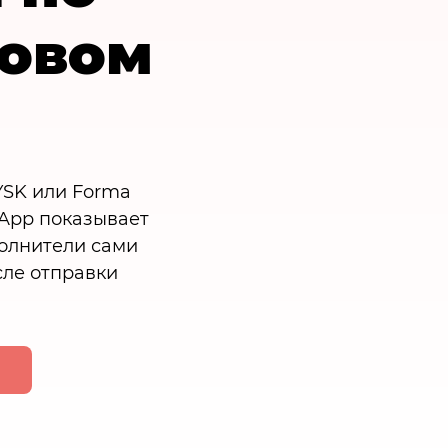
Новом
YSK или Forma
tApp показывает
полнители сами
сле отправки