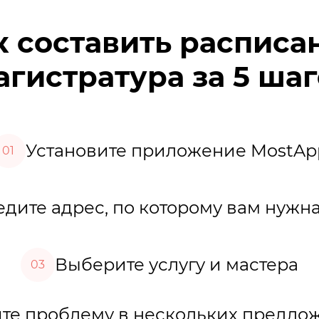
к составить расписа
гистратура за 5 ша
Установите приложение MostAp
01
дите адрес, по которому вам нужна
Выберите услугу и мастера
03
е проблему в нескольких предло