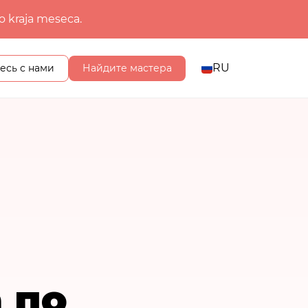
o kraja meseca.
RU
есь с нами
Найдите мастера
 по