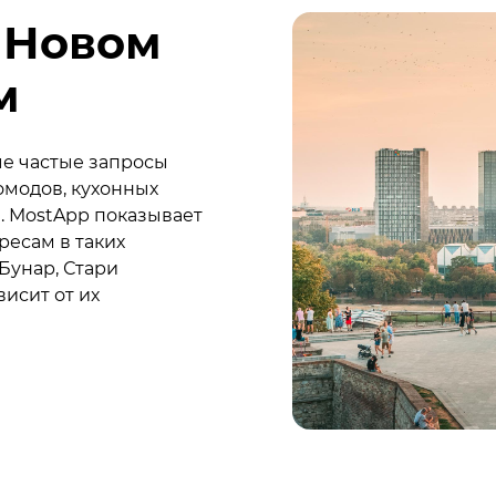
 Новом
м
ые частые запросы
омодов, кухонных
. MostApp показывает
ресам в таких
 Бунар, Стари
висит от их