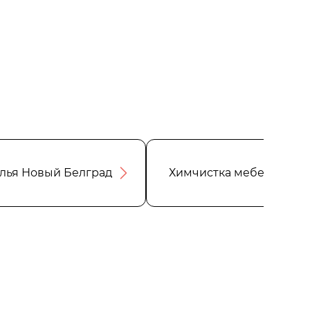
елья Новый Белград
Химчистка мебели Нов