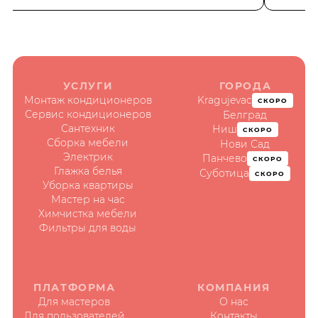
УСЛУГИ
ГОРОДА
Монтаж кондиционеров
Kragujevac
СКОРО
Сервис кондиционеров
Белград
Сантехник
Ниш
СКОРО
Сборка мебели
Нови Сад
Электрик
Панчево
СКОРО
Глажка белья
Суботица
СКОРО
Уборка квартиры
Мастер на час
Химчистка мебели
Фильтры для воды
ПЛАТФОРМА
КОМПАНИЯ
Для мастеров
О нас
Для пользователей
Контакты