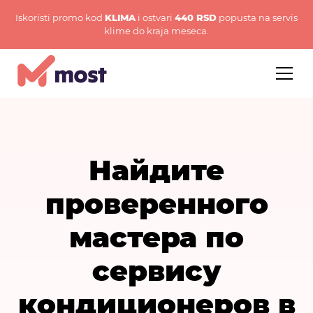
Iskoristi promo kod
KLIMA
i ostvari
440 RSD
popusta na servis
klime do kraja meseca.
Найдите
проверенного
мастера по
сервису
кондиционеров в