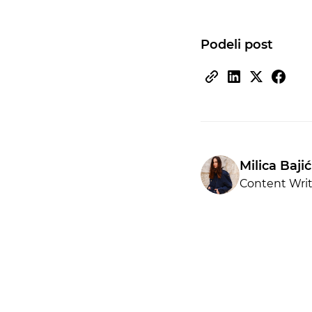
Podeli post
Milica Bajić
Content Writ