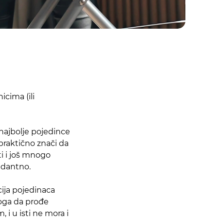
icima (ili
 najbolje pojedince
praktično znači da
ti i još mnogo
pedantno.
cija pojedinaca
toga da prođe
i u isti ne mora i