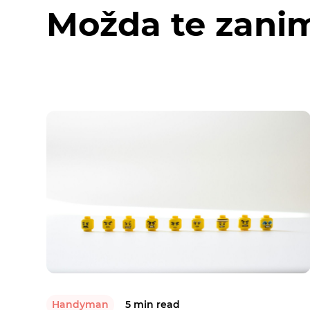
Možda te zanim
Handyman
5 min read