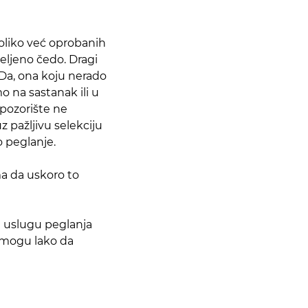
koliko već oprobanih
eljeno čedo. Dragi
 Da, ona koju nerado
 na sastanak ili u
 pozorište ne
 pažljivu selekciju
o peglanje.
ma da uskoro to
a uslugu peglanja
e mogu lako da