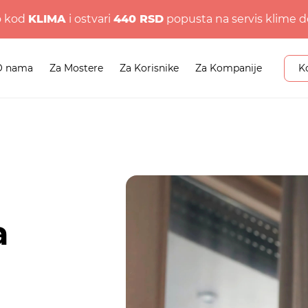
o kod
KLIMA
i ostvari
440 RSD
popusta na servis klime d
O nama
Za Mostere
Za Korisnike
Za Kompanije
K
a