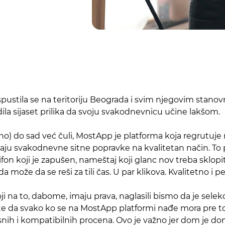
pustila se na teritoriju Beograda i svim njegovim stanovn
la sijaset prilika da svoju svakodnevnicu učine lakšom.
no) do sad već čuli, MostApp je platforma koja regrutuje
jaju svakodnevne sitne popravke na kvalitetan način. To 
 sifon koji je zapušen, nameštaj koji glanc nov treba sklopi
da može da se reši za tili čas. U par klikova. Kvalitetno i 
 na to, dabome, imaju prava, naglasili bismo da je selek
 te da svako ko se na MostApp platformi nađe mora pre 
h i kompatibilnih procena. Ovo je važno jer dom je dom, 