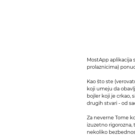
MostApp aplikacija s
prolaznicima) ponudi
Kao što ste (verovat
koji umeju da obavl
bojler koji je crkao,
drugih stvari - od sa
Za neverne Tome koji
izuzetno rigorozna,
nekoliko bezbednosni