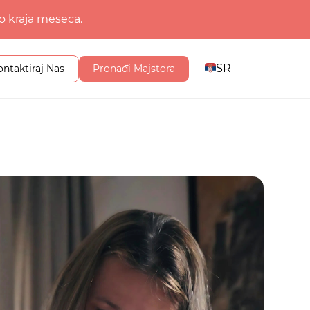
o kraja meseca.
SR
ontaktiraj Nas
Pronađi Majstora