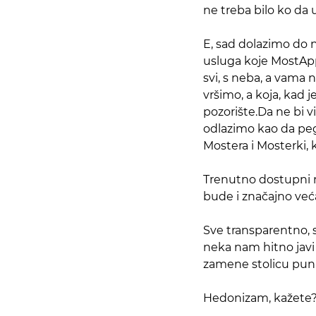
ne treba bilo ko da 
E, sad dolazimo do 
usluga koje MostApp 
svi, s neba, a vama 
vršimo, a koja, kad
pozorište.Da ne bi v
odlazimo kao da pegl
Mostera i Mosterki, 
Trenutno dostupni n
bude i značajno veća t
Sve transparentno, 
neka nam hitno javi 
zamene stolicu pun
Hedonizam, kažete?