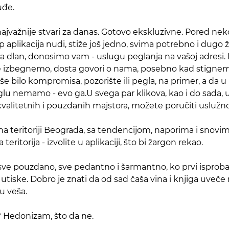
uđe.
najvažnije stvari za danas. Gotovo ekskluzivne. Pored ne
aplikacija nudi, stiže još jedno, svima potrebno i dugo ž
na dlan, donosimo vam - uslugu peglanja na vašoj adresi.
 je izbegnemo, dosta govori o nama, posebno kad stignemo
iše bilo kompromisa, pozorište ili pegla, na primer, a da u
u nemamo - evo ga.U svega par klikova, kao i do sada, uz
kvalitetnih i pouzdanih majstora, možete poručiti uslužn
a teritoriji Beograda, sa tendencijom, naporima i snovi
eritorija - izvolite u aplikaciji, što bi žargon rekao.
sve pouzdano, sve pedantno i šarmantno, ko prvi isprob
utiske. Dobro je znati da od sad čaša vina i knjiga uveč
u veša.
 Hedonizam, što da ne.