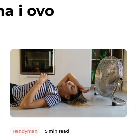
a i ovo
Handyman
5 min read