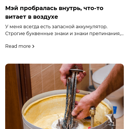
Мэй пробралась внутрь, что-то
витает в воздухе
У меня всегда есть запасной аккумулятор.
Строгие буквенные знаки и знаки препинания,
например, я интерпретирую A++ так: жаль, что
Read more
они не прибавили, а в конце несколько смайлов.
Или сердечко. Ну, я так много понимаю в
батареях, но запасные у меня всегда есть, так
что для какого-то устройства они когда-нибудь
точно заработают.