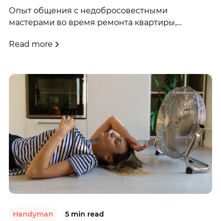
Опыт общения с недобросовестными
мастерами во время ремонта квартиры,
породивший идею MostApp — платформы для
Read more
надежных мастеров и беззаботной работы.
Узнайте, как личные невзгоды стали
источником вдохновения.
Handyman
5 min read