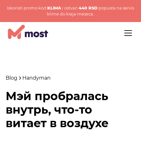
Iskoristi promo kod
KLIMA
i ostvari
440 RSD
popusta na servis
klime do kraja meseca.
Blog
Handyman
Мэй пробралась
внутрь, что-то
витает в воздухе