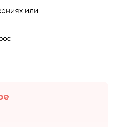
жениях или
рос
ое