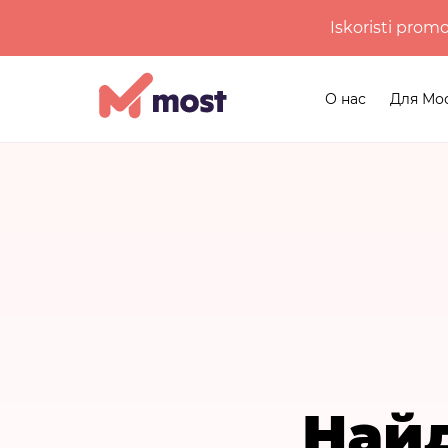
Iskoristi prom
О нас
Для Мо
Най