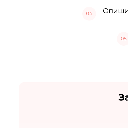
Опишит
04
05
З