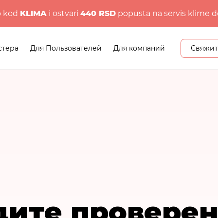
o kod
KLIMA
i ostvari
440 RSD
popusta na servis klime d
стера
Для Пользователей
Для компаний
Свяжит
дите проверен