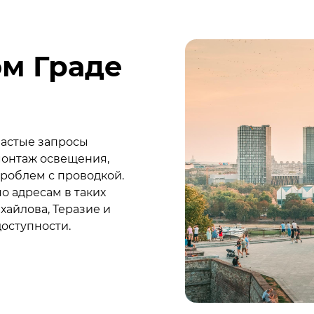
ом Граде
частые запросы
монтаж освещения,
роблем с проводкой.
о адресам в таких
ихайлова, Теразие и
доступности.