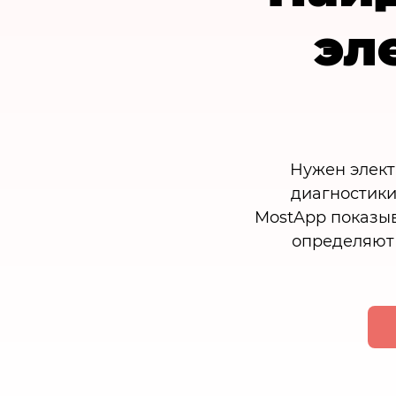
эл
Нужен элект
диагностики
MostApp показыв
определяют 