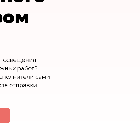
ром
, освещения,
ажных работ?
Исполнители сами
сле отправки