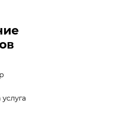
ние
гов
p
 услуга