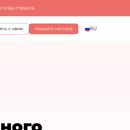
o kraja meseca.
RU
есь с нами
Найдите мастера
ного