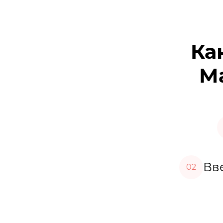
Ка
Ма
Вве
02