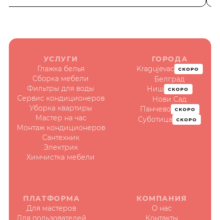
УСЛУГИ
ГОРОДА
Глажка белья
Kragujevac
СКОРО
Сборка мебели
Белград
Фильтры для воды
Ниш
СКОРО
Сервис кондиционеров
Нови Сад
Уборка квартиры
Панчево
СКОРО
Мастер на час
Суботица
СКОРО
Монтаж кондиционеров
Сантехник
Электрик
Химчистка мебели
ПЛАТФОРМА
КОМПАНИЯ
Для мастеров
О нас
Для пользователей
Контакты