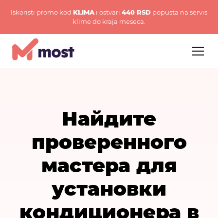
Iskoristi promo kod
KLIMA
i ostvari
440 RSD
popusta na servis
klime do kraja meseca.
Найдите
проверенного
мастера для
установки
кондиционера в