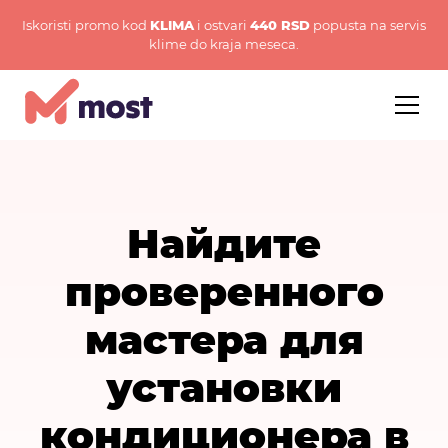
Iskoristi promo kod
KLIMA
i ostvari
440 RSD
popusta na servis
klime do kraja meseca.
Найдите
проверенного
мастера для
установки
кондиционера в