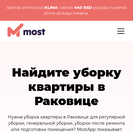
Iskoristi promo kod
KLIMA
i ostvari
440 RSD
popusta na servis
klime do kraja meseca.
Найдите уборку
квартиры в
Раковице
Нужна уборка квартиры в Раковице для регулярной
уборки, генеральной уборки, уборки после ремонта
или подготовки помещения? MostApp показывает