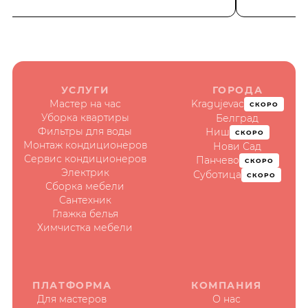
УСЛУГИ
ГОРОДА
Мастер на час
Kragujevac
СКОРО
Уборка квартиры
Белград
Фильтры для воды
Ниш
СКОРО
Монтаж кондиционеров
Нови Сад
Сервис кондиционеров
Панчево
СКОРО
Электрик
Суботица
СКОРО
Сборка мебели
Сантехник
Глажка белья
Химчистка мебели
ПЛАТФОРМА
КОМПАНИЯ
Для мастеров
О нас