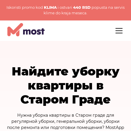
Iskoristi promo kod
KLIMA
i ostvari
440 RSD
popusta na servis
klime do kraja meseca.
Найдите уборку
квартиры в
Старом Граде
Нужна уборка квартиры в Старом граде для
регулярной уборки, генеральной уборки, уборки
после ремонта или подготовки помещения? MostApp