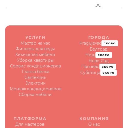
УСЛУГИ
ГОРОДА
Мастер на час
Kragujevac
СКОРО
Фильтры для воды
Белград
Химчистка мебели
Ниш
СКОРО
Уборка квартиры
Нови Сад
Сервис кондиционеров
Панчево
СКОРО
Глажка белья
Суботица
СКОРО
Сантехник
Электрик
Монтаж кондиционеров
Сборка мебели
ПЛАТФОРМА
КОМПАНИЯ
Для мастеров
О нас