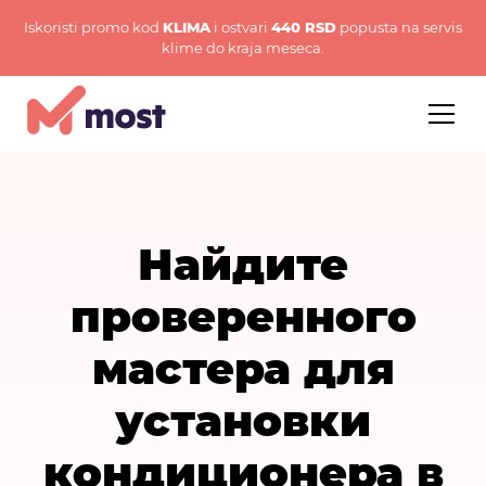
Iskoristi promo kod
KLIMA
i ostvari
440 RSD
popusta na servis
klime do kraja meseca.
Найдите
проверенного
мастера для
установки
кондиционера в